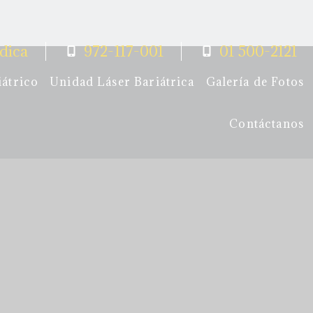
dica
972-117-001
01 500-2121
iátrico
Unidad Láser Bariátrica
Galería de Fotos
Contáctanos